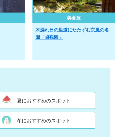
美食旅
木漏れ日の里道にたたずむ京風の名
園「貞観園」
夏におすすめのスポット
冬におすすめのスポット