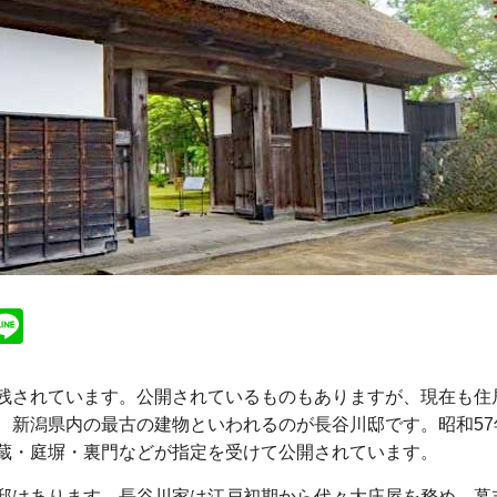
ebook
witter
Line
残されています。公開されているものもありますが、現在も住
新潟県内の最古の建物といわれるのが長谷川邸です。昭和57年
蔵・庭塀・裏門などが指定を受けて公開されています。
邸はあります。長谷川家は江戸初期から代々大庄屋を務め、幕末