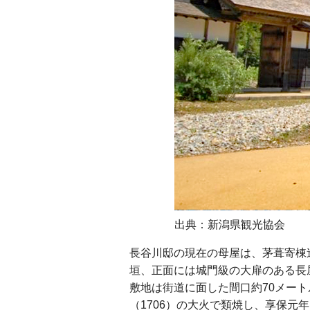
出典：新潟県観光協会
長谷川邸の現在の母屋は、茅葺寄棟
垣、正面には城門級の大扉のある長
敷地は街道に面した間口約70メート
（1706）の大火で類焼し、享保元