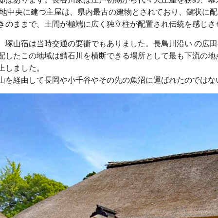
の敷地中央に建つ主屋は、県内最古の建物とされており、鍵状に
きのままで、土間が極端に広く独立柱が配置され伝統を感じさ
、塚山宿は当時交通の要衝でもありました。長鳥川沿い の広
配したこの地域は鯖石川を横断できる場所として最も下流の地
上しました。
山を経由して長岡や小千谷やその先の魚沼に運ばれたのではな