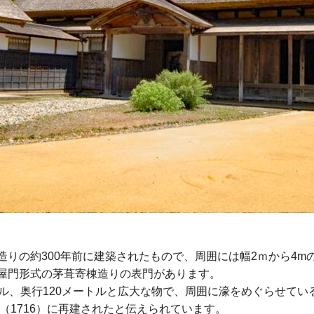
造りの約300年前に建築されたもので、周囲には幅2ｍから4m
屋門形式の茅葺寄棟造りの表門があります。
ル、奥行120メートルと広大な物で、周囲に濠をめぐらせてい
年（1716）に再建されたと伝えられています。